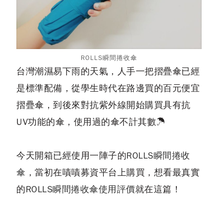
ROLLS瞬間捲收傘
台灣潮濕易下雨的天氣，人手一把摺疊傘已經
是標準配備，從學生時代在路邊買的百元便宜
摺疊傘，到後來對抗紫外線開始購買具有抗
UV功能的傘，使用過的傘不計其數☂
今天開箱已經使用一陣子的
ROLLS瞬間捲收
傘
，當初在嘖嘖募資平台上購買，想看最真實
的
ROLLS瞬間捲收傘使用評價
就在這篇！