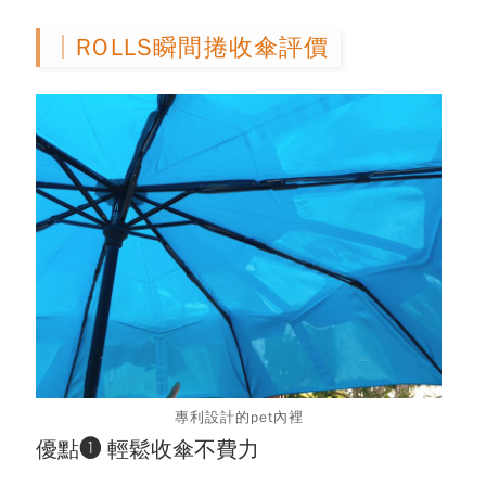
│ROLLS瞬間捲收傘評價
專利設計的pet內裡
優點❶ 輕鬆收傘不費力