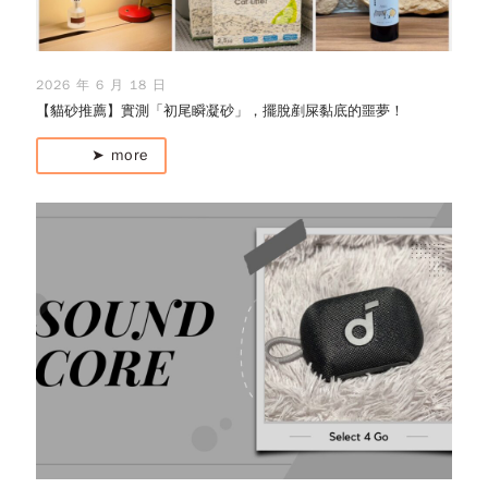
2026 年 6 月 18 日
【貓砂推薦】實測「初尾瞬凝砂」，擺脫剷屎黏底的噩夢！
➤ more