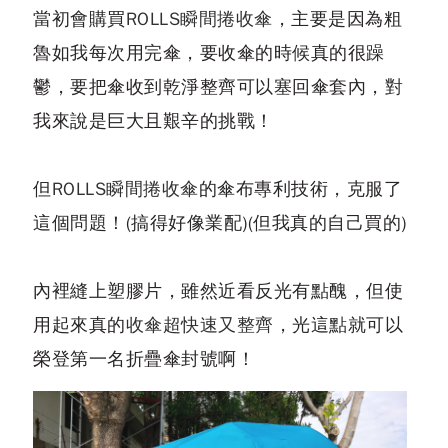
當初會購買
ROLLS瞬間捲收傘
，主要是因為粗
魯如我每次用完傘，要收傘的時候真的很躁
鬱，要把傘收到乾淨整齊可以塞回傘套內，對
我來說是巨大且艱辛的挑戰！
但
ROLLS瞬間捲收傘
的傘布專利技術，克服了
這個問題！(搞得好像業配)(但我真的自己買的)
內裡縫上塑膠片，雖然近看反光有點醜，但使
用起來真的
收傘超快速又整齊
，光這點就可以
榮登第一名折疊傘封號啊！