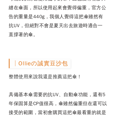
縫在傘面，所以使用起來會覺得偏重，官方公
告的重量是440g，我個人覺得這把傘雖然有
抗UV，但絕對不會是夏天出去旅遊時適合一
直撐著的傘。
│Ollieの誠實豆沙包
整體使用來說我還是推薦這把傘！
具備基本傘需要的抗UV、自動傘功能，還有5
年保固算是CP值很高，傘雖然偏重但在還可以
接受的範圍，當初會購買這把傘最看重的就是