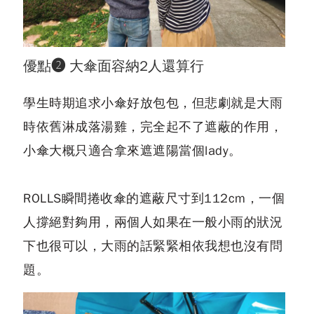
優點❷ 大傘面容納2人還算行
學生時期追求小傘好放包包，但悲劇就是大雨
時依舊淋成落湯雞，完全起不了遮蔽的作用，
小傘大概只適合拿來遮遮陽當個lady。
ROLLS瞬間捲收傘的遮蔽尺寸到112cm，一個
人撐絕對夠用，兩個人如果在一般小雨的狀況
下也很可以，大雨的話緊緊相依我想也沒有問
題。