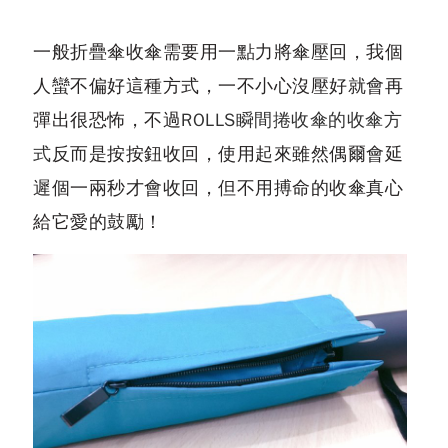
一般折疊傘收傘需要用一點力將傘壓回，我個
人蠻不偏好這種方式，一不小心沒壓好就會再
彈出很恐怖，不過
ROLLS瞬間捲收傘的收傘方
式
反而是按按鈕收回，使用起來雖然偶爾會延
遲個一兩秒才會收回，但不用搏命的收傘真心
給它愛的鼓勵！