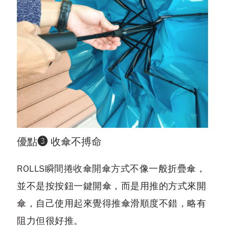
優點❸ 收傘不搏命
ROLLS瞬間捲收傘開傘方式
不像一般折疊傘，
並不是按按鈕一鍵開傘，而是用推的方式來開
傘，自己使用起來覺得推傘滑順度不錯，略有
阻力但很好推。