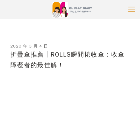
2020 年 3 月 4 日
折疊傘推薦│ROLLS瞬間捲收傘：收傘
障礙者的最佳解！