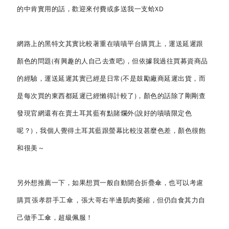
的中肯實用的話，歡迎來付費或多送我一支蛤XD
網路上的黑特文其實比較著重在嘖嘖平台購買上，運送延遲跟
顏色的問題(有興趣的人自己去查吧)，但依據我過往買募資商品
的經驗，運送延遲其實已經是日常(不是鼓勵廠商延遲出貨，而
是每次買的東西都延遲已經懶得計較了)，顏色的話除了剛剛查
發現官網還有在賣土耳其藍有點賭爛外(說好的嘖嘖限定色
呢？)，我個人覺得土耳其藍跟螢幕比較沒甚麼色差，顏色很飽
和很美～
另外想推薦一下，如果想買一般自動開合折疊傘，也可以
考慮
購買
張孝群手工傘
，張大哥右半邊肌肉萎縮，但仍自食其力自
己做手工傘，超級佩服！