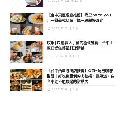
2025 年 12 月 12 日
【台中東區餐廳推薦】嶼里 With you｜
用一餐義式料理，換一段靜好時光
2025 年 7 月 2 日
旼禾│17道職人手藝的極致饗宴：台中北
區日式無菜單料理體驗
2025 年 6 月 19 日
【台中西區咖啡店推薦】OZM啢男咖啡
甜點｜好吃到暈倒的肉桂捲、蘋果派，在
台中絕不能錯過的甜點店！
2025 年 6 月 4 日