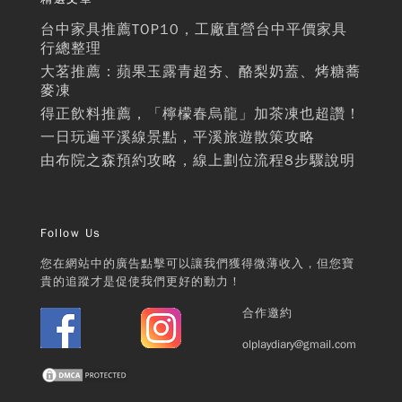
台中家具推薦TOP10，工廠直營台中平價家具
行總整理
大茗推薦：蘋果玉露青超夯、酪梨奶蓋、烤糖蕎
麥凍
得正飲料推薦，「檸檬春烏龍」加茶凍也超讚！
一日玩遍平溪線景點，平溪旅遊散策攻略
由布院之森預約攻略，線上劃位流程8步驟說明
Follow Us
您在網站中的廣告點擊可以讓我們獲得微薄收入，但您寶
貴的追蹤才是促使我們更好的動力！
合作邀約
olplaydiary@gmail.com