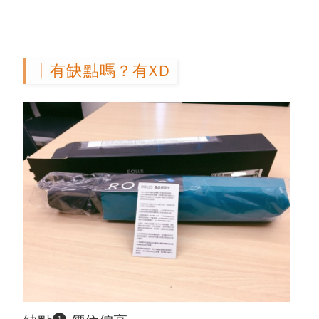
│有缺點嗎？有XD