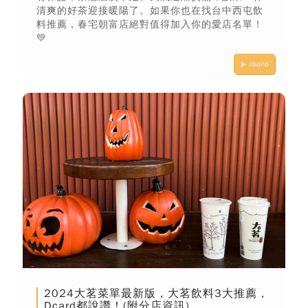
清爽的好茶迎接暖陽了。如果你也在找台中西屯飲
料推薦，春宅朝富店絕對值得加入你的愛店名單！
💚
➤ more
2024大茗菜單最新版，大茗飲料3大推薦，
Dcard都說讚！(附分店資訊)