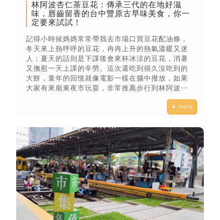
林阿波杏仁茶豆花：傳承三代的在地好滋
味，唇齒留香的台中豐原古早味美食，你一
定要來試試！
記得小時候媽媽常常帶我去市場口買豆花配油條，
冬天來上熱呼呼的豆花，冉冉上升的熱氣溫暖又迷
人；夏天的話則是下課後會來杯冰涼的豆花，消暑
又撫慰一天上課的辛勞。這次還吃到很久沒吃到的
大餅，童年的回憶就像電影一樣在腦中撥放，如果
大家有來廟東夜市玩耍，非常推薦步行到林阿波杏
仁茶豆花，尋找記憶中的滋味🥰
➤ more