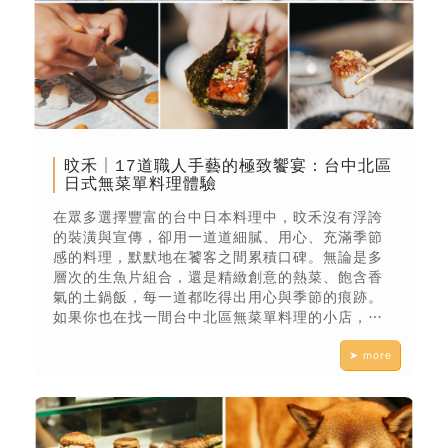
旼禾│17道職人手藝的極致饗宴：台中北區
日式無菜單料理體驗
在眾多選擇豐富的台中日本料理中，旼禾沒有浮誇
的裝潢與宣傳，卻用一道道細膩、用心、充滿季節
感的料理，默默地在饕客之間累積口碑。無論是多
層次的生魚片組合，還是精緻創意的熱菜、飽含香
氣的土鍋飯，每一道都吃得出用心與季節的痕跡。
如果你也在找一間台中北區無菜單料理的小店，不
需要太多喧囂，也不用特別慶祝什麼，只是想好好
➤ more
吃頓飯、讓自己靜下來，不妨預約一場屬於自己的
食療時光。慢慢吃、慢慢聊，讓時間和味道，撫慰
你疲憊的身心。