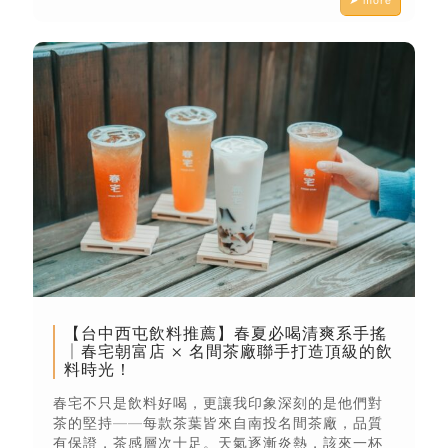
【台中西屯飲料推薦】春夏必喝清爽系手搖
│春宅朝富店 × 名間茶廠聯手打造頂級的飲
料時光！
春宅不只是飲料好喝，更讓我印象深刻的是他們對
茶的堅持——每款茶葉皆來自南投名間茶廠，品質
有保證，茶感層次十足。天氣逐漸炎熱，該來一杯