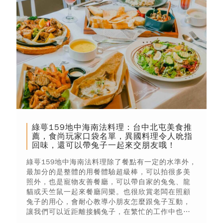
綠萼159地中海南法料理：台中北屯美食推
薦，食尚玩家口袋名單，異國料理令人吮指
回味，還可以帶兔子一起來交朋友哦！
綠萼159地中海南法料理除了餐點有一定的水準外，
最加分的是整體的用餐體驗超級棒，可以拍很多美
照外，也是寵物友善餐廳，可以帶自家的兔兔、龍
貓或天竺鼠一起來餐廳同樂。也很欣賞老闆在照顧
兔子的用心，會耐心教導小朋友怎麼跟兔子互動，
讓我們可以近距離接觸兔子，在繁忙的工作中也能
找到一絲療癒感！