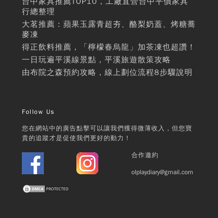
台中家具推薦TOP10，工廠直營台中平價家具
行總整理
大茗推薦：蘋果玉露青超夯、酪梨奶蓋、烤糖蕎
麥凍
得正飲料推薦，「檸檬春烏龍」加茶凍也超讚！
一日玩遍平溪線景點，平溪旅遊散策攻略
由布院之森預約攻略，線上劃位流程8步驟說明
Follow Us
您在網站中的廣告點擊可以讓我們獲得微薄收入，但您寶
貴的追蹤才是促使我們更好的動力！
合作邀約
olplaydiary@gmail.com