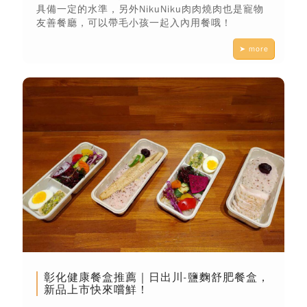
具備一定的水準，另外NikuNiku肉肉燒肉也是寵物
友善餐廳，可以帶毛小孩一起入內用餐哦！
➤ more
彰化健康餐盒推薦｜日出川-鹽麴舒肥餐盒，
新品上市快來嚐鮮！