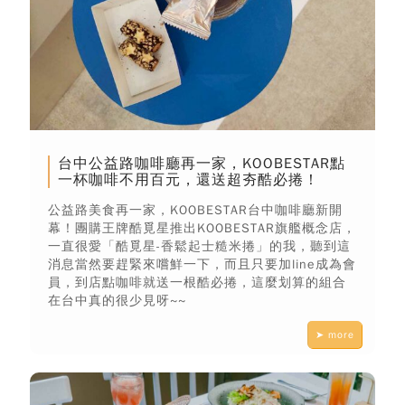
台中公益路咖啡廳再一家，KOOBESTAR點
一杯咖啡不用百元，還送超夯酷必捲！
公益路美食再一家，KOOBESTAR台中咖啡廳新開
幕！團購王牌酷覓星推出KOOBESTAR旗艦概念店，
一直很愛「酷覓星-香鬆起士糙米捲」的我，聽到這
消息當然要趕緊來嚐鮮一下，而且只要加line成為會
員，到店點咖啡就送一根酷必捲，這麼划算的組合
在台中真的很少見呀~~
➤ more