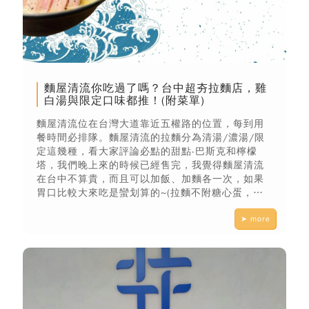
麵屋清流你吃過了嗎？台中超夯拉麵店，雞
白湯與限定口味都推！(附菜單)
麵屋清流位在台灣大道靠近五權路的位置，每到用
餐時間必排隊。麵屋清流的拉麵分為清湯/濃湯/限
定這幾種，看大家評論必點的甜點-巴斯克和檸檬
塔，我們晚上來的時候已經售完，我覺得麵屋清流
在台中不算貴，而且可以加飯、加麵各一次，如果
胃口比較大來吃是蠻划算的~(拉麵不附糖心蛋，想
吃記得加點喔)
➤ more