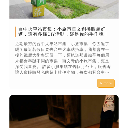
台中火車站市集：小旅市集文創攤販超好
逛，還有多樣DIY活動，滿足你的手作魂！
近期最夯的台中火車站市集－小旅市集，你去過了
嗎？最近若假日要去台中火車站搭車，我都會在一
樓的鐵鹿大街多逗留一下，舊軌道那邊幾乎每個周
末都會舉辦不同的市集，而文青的小旅市集，更是
深受我喜愛。 許多小攤集結在舊軌月台上，販售著
讓人會眼睛發光的超卡哇伊小物，每次都逛台中火
車站市集，都逛到不想上火車，或是等到上火車
➤ more
時，手上又多了幾個剛入手的小玩意XD