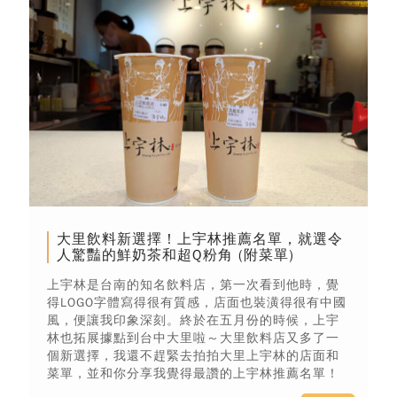
大里飲料新選擇！上宇林推薦名單，就選令
人驚豔的鮮奶茶和超Q粉角 (附菜單)
上宇林是台南的知名飲料店，第一次看到他時，覺
得LOGO字體寫得很有質感，店面也裝潢得很有中國
風，便讓我印象深刻。終於在五月份的時候，上宇
林也拓展據點到台中大里啦～大里飲料店又多了一
個新選擇，我還不趕緊去拍拍大里上宇林的店面和
菜單，並和你分享我覺得最讚的上宇林推薦名單！