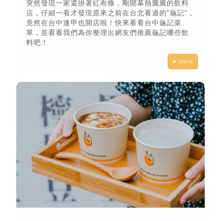
突然發現一家還掛著紅布條，剛開幕熱騰騰的飲料
店，仔細一看才發現原來之前在台北看過的”龜記”，
竟然在台中逢甲也開店啦！快來看看台中龜記菜
單，並看看我們為你整理出網友們推薦龜記哪些飲
料吧！
➤ more