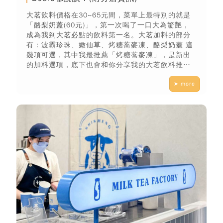
大茗飲料價格在30~65元間，菜單上最特別的就是
「酪梨奶蓋(60元)」，第一次喝了一口大為驚艷，
成為我到大茗必點的飲料第一名。大茗加料的部分
有：波霸珍珠、嫩仙草、烤糖蕎麥凍、酪梨奶蓋 這
幾項可選，其中我最推薦「烤糖蕎麥凍」，是新出
的加料選項，底下也會和你分享我的大茗飲料推薦
排名。令人意外的是，大茗本位製茶的飲料價格都
➤ more
不貴，雖然跟去年比起來還是漲價了，但還算是正
常價位，北部跟中部的菜單價格也有差異，要多留
意囉！