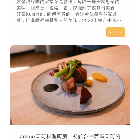
才發現好吃的家常菜是會讓人每隔一陣子就思念的
美味，回來台中搜索一番，挖掘到了模範街美食－
好菜Kuisine，師傅烹煮的一道道看似簡單的家常
菜，吃進嘴裡都是驚人的美味，2022上榜台中米其
林必比登排行榜完全當之無愧！
➤ more
Amour茉芮料理廚房｜初訪台中西區茉芮的