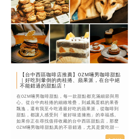
【台中西區咖啡店推薦】OZM啢男咖啡甜點
｜好吃到暈倒的肉桂捲、蘋果派，在台中絕
不能錯過的甜點店！
在OZM啢男咖啡甜點，每一款甜點都充滿細節與用
心。從台中肉桂捲的細緻堆疊，到戚風蛋糕的果香
飄逸，還有我至今吃過最好吃的蘋果派，從咖啡到
甜點，都讓人感受到「被好味道擁抱」的幸福感。
如果你正在尋找值得收藏的台中西區甜點店，那麼
OZM啢男咖啡甜點真的不容錯過，尤其是愛吃甜點
的你，絕對會變成這間店的VIP！
➤ more