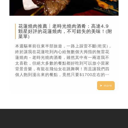
花蓮燒肉推薦│老時光燒肉酒肴：高達4.9
顆星好評的花蓮燒肉，不可錯失的美味！(附
菜單)
本週驅車前往東半部旅遊，一路上踩雷不斷(乾笑)，
終於讓我在花蓮吃到內心給無數個大拇指的無雷花
蓮燒肉－老時光燒肉酒肴，雖然其中有一兩道我不
太喜歡，但絕大多數的餐點都好吃到可以放小當家
背景音樂，有龍在飛仙女在跳舞啊！而且讓我們四
個人飽到漫出來的餐點，竟然只要$1700左右的價
格，CP值高到拜託大家來花蓮一定要吃老時光燒肉
➤ more
酒肴！#花蓮燒肉#老時光燒肉酒肴#花蓮燒肉推薦#
老時光燒肉酒肴菜單