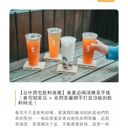
【台中西屯飲料推薦】春夏必喝清爽系手搖
│春宅朝富店 × 名間茶廠聯手打造頂級的飲
料時光！
春宅不只是飲料好喝，更讓我印象深刻的是他們對
茶的堅持——每款茶葉皆來自南投名間茶廠，品質
有保證，茶感層次十足。天氣逐漸炎熱，該來一杯