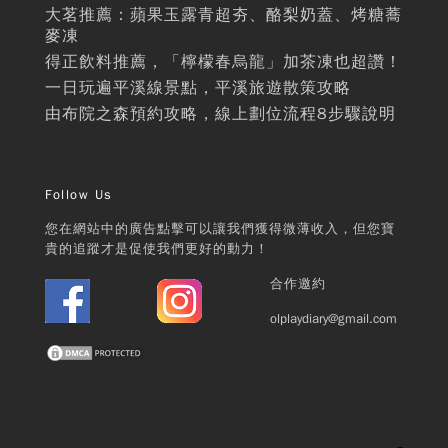
大茗推薦：蘋果玉露青超夯、酪梨奶蓋、烤糖蕎
麥凍
得正飲料推薦，「檸檬春烏龍」加茶凍也超讚！
一日玩遍平溪線景點，平溪旅遊散策攻略
由布院之森預約攻略，線上劃位流程8步驟說明
Follow Us
您在網站中的廣告點擊可以讓我們獲得微薄收入，但您寶
貴的追蹤才是促使我們更好的動力！
合作邀約
olplaydiary@gmail.com