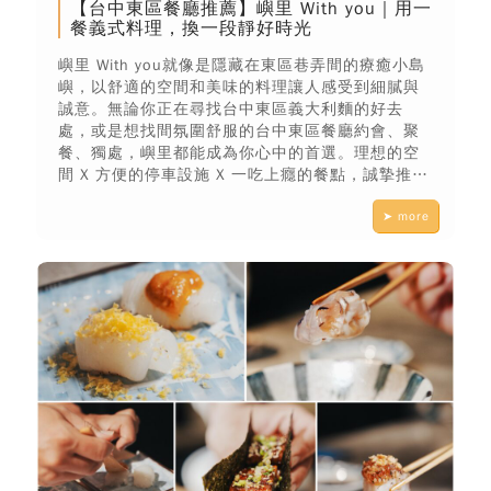
【台中東區餐廳推薦】嶼里 With you｜用一
餐義式料理，換一段靜好時光
嶼里 With you就像是隱藏在東區巷弄間的療癒小島
嶼，以舒適的空間和美味的料理讓人感受到細膩與
誠意。無論你正在尋找台中東區義大利麵的好去
處，或是想找間氛圍舒服的台中東區餐廳約會、聚
餐、獨處，嶼里都能成為你心中的首選。理想的空
間 X 方便的停車設施 X 一吃上癮的餐點，誠摯推薦
每位來到台中的你，安排一場與嶼里的相遇。
➤ more