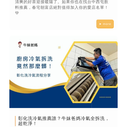
清爽的好茶迎接暖陽了。如果你也在找台中西屯飲
料推薦，春宅朝富店絕對值得加入你的愛店名單！
💚
➤ more
彰化洗冷氣推薦誰？牛妹爸媽冷氣全拆洗，
超乾淨！