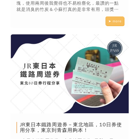
塊，使用兩周後我覺得也不易粉塵化，最讚的一點
就是消臭的竹炭＆小蘇打真的是非常有用，頭獎本
來就是會好好蓋砂的孩子，屎味跟尿味完美被掩蓋
➤ more
💙初尾瞬凝砂凝結力也是一級棒～養到一個愛在邊
角尿尿的貓貓，除了在貓砂的使用上我會鋪超級厚
之外，貓砂本人的吸水力跟凝結力也會有差，初尾
瞬凝砂能快速結團，鏟起完全不費力也不沾貓砂
盆，在維持貓砂盆乾淨與清潔上十分easy！
JR東日本鐵路周遊券－東北地區，10日券使
用分享，東京到青森用夠本！