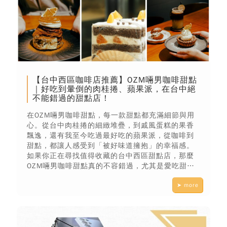
【台中西區咖啡店推薦】OZM啢男咖啡甜點
｜好吃到暈倒的肉桂捲、蘋果派，在台中絕
不能錯過的甜點店！
在OZM啢男咖啡甜點，每一款甜點都充滿細節與用
心。從台中肉桂捲的細緻堆疊，到戚風蛋糕的果香
飄逸，還有我至今吃過最好吃的蘋果派，從咖啡到
甜點，都讓人感受到「被好味道擁抱」的幸福感。
如果你正在尋找值得收藏的台中西區甜點店，那麼
OZM啢男咖啡甜點真的不容錯過，尤其是愛吃甜點
的你，絕對會變成這間店的VIP！
➤ more