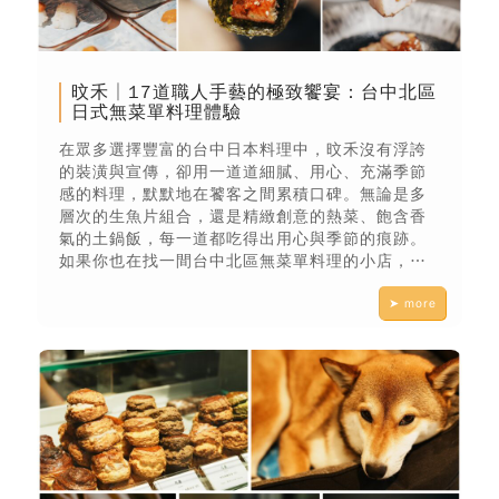
旼禾│17道職人手藝的極致饗宴：台中北區
日式無菜單料理體驗
在眾多選擇豐富的台中日本料理中，旼禾沒有浮誇
的裝潢與宣傳，卻用一道道細膩、用心、充滿季節
感的料理，默默地在饕客之間累積口碑。無論是多
層次的生魚片組合，還是精緻創意的熱菜、飽含香
氣的土鍋飯，每一道都吃得出用心與季節的痕跡。
如果你也在找一間台中北區無菜單料理的小店，不
需要太多喧囂，也不用特別慶祝什麼，只是想好好
➤ more
吃頓飯、讓自己靜下來，不妨預約一場屬於自己的
食療時光。慢慢吃、慢慢聊，讓時間和味道，撫慰
你疲憊的身心。