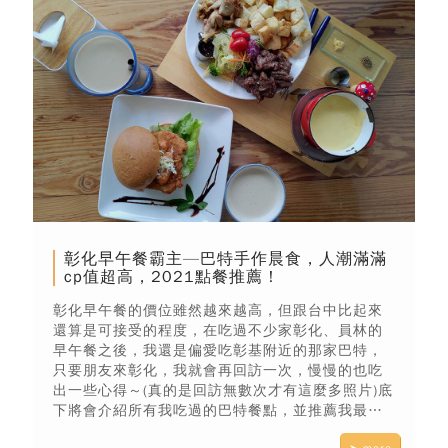
彰化早午餐霸主—巴特手作晨食，人潮滿滿
cp值超高，2021點餐推薦！
彰化早午餐的價位雖然越來越高，但跟台中比起來
還算是可接受的程度，在吃過不少家彰化、員林的
早午餐之後，我還是偏愛吃彰基附近的那家巴特，
只要朋友來彰化，我就會再回訪一次，慢慢的也吃
出一些心得～(真的是回訪無數次才有這麼多照片)底
下將會介紹所有我吃過的巴特餐點，並推薦我最愛
的餐點給你吃彰化早午餐時參考唷！