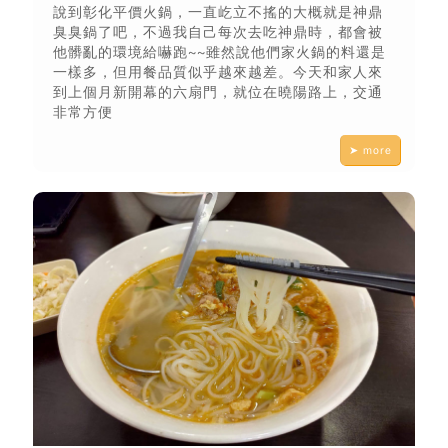
說到彰化平價火鍋，一直屹立不搖的大概就是神鼎
臭臭鍋了吧，不過我自己每次去吃神鼎時，都會被
他髒亂的環境給嚇跑~~雖然說他們家火鍋的料還是
一樣多，但用餐品質似乎越來越差。今天和家人來
到上個月新開幕的六扇門，就位在曉陽路上，交通
非常方便
➤ more