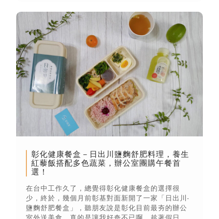
彰化健康餐盒－日出川鹽麴舒肥料理，養生
紅藜飯搭配多色蔬菜，辦公室團購午餐首
選！
在台中工作久了，總覺得彰化健康餐盒的選擇很
少，終於，幾個月前彰基對面新開了一家「日出川-
鹽麴舒肥餐盒」，聽朋友說是彰化目前最夯的辦公
室外送美食，真的是讓我好奇不已啊。趁著假日，