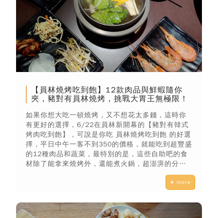
【員林燒烤吃到飽】12款肉品與鮮蝦隨你
夾，豬對有員林燒烤，挑戰大胃王無極限！
如果你想大吃一頓燒烤，又不想花太多錢，這時你
有更好的選擇，6/22在員林新開幕的【豬對有韓式
烤肉吃到飽】，可說是你吃 員林燒烤吃到飽 的好選
擇，平日中午一客不到350的價格，就能吃到超豐盛
的12種肉品和蔬菜，最特別的是，這些自助吧的食
材除了能拿來燒烤外，還能煮火鍋，超澎湃的分
量，真的是能讓人心滿意足甚至是撐破肚皮！
➤ more