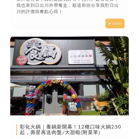
我也來到日出川外帶餐盒，順道和你分享我對日出
川的評價與餐點心得！
➤ more
彰化火鍋｜養鍋新開幕！12種口味火鍋230
起，壽星再送肉盤/大甜蝦(附菜單)