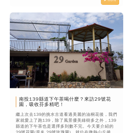
➤ more
南投139縣道下午茶喝什麼？來訪29號花
園，吸收芬多精吧！
繼上次去139的挑水古道看過美麗的油桐花後，我們
家就愛上了跑139，除了風景優美綠樹多之外，139
縣道的下午茶也是選擇多到數不完。今天要介紹的
29號花園(原名 29號玫瑰園)，就位在微熱山丘後