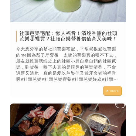
社頭芭樂宅配：懶人福音！清脆香甜的社頭
芭樂哪裡買？社頭芭樂營養價值高又美味！
今天想分享的是社頭芭樂宅配，平常就很愛吃芭樂
的me因為戴了牙套後，太硬的芭樂真的咬不下去，
朋友就推薦我蝦皮上的社頭小農自產自銷的社頭芭
樂，到貨後一咬下去真的是撲鼻的芭樂清香，不會
過硬又清脆，真的是愛吃芭樂但又戴牙套者的福音
啊#社頭芭樂#社頭芭樂營養#社頭芭樂好處#社頭芭
樂宅配
➤ more