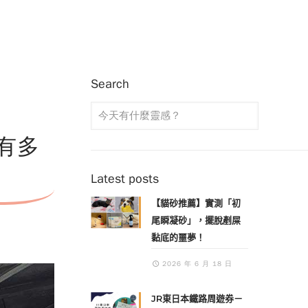
Search
有多
Latest posts
【貓砂推薦】實測「初
尾瞬凝砂」，擺脫剷屎
黏底的噩夢！
2026 年 6 月 18 日
JR東日本鐵路周遊券－