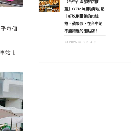
【台中西區咖啡店推
薦】OZM啢男咖啡甜點
｜好吃到暈倒的肉桂
捲、蘋果派，在台中絕
幾乎每個
不能錯過的甜點店！
2025 年 6 月 4 日
車站市