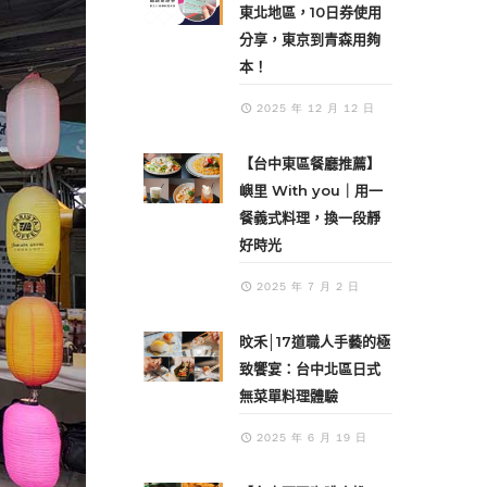
東北地區，10日券使用
分享，東京到青森用夠
本！
2025 年 12 月 12 日
【台中東區餐廳推薦】
嶼里 With you｜用一
餐義式料理，換一段靜
好時光
2025 年 7 月 2 日
旼禾│17道職人手藝的極
致饗宴：台中北區日式
無菜單料理體驗
2025 年 6 月 19 日