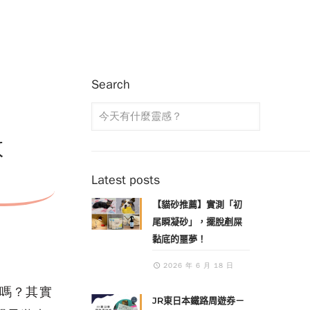
Search
散
Latest posts
【貓砂推薦】實測「初
尾瞬凝砂」，擺脫剷屎
黏底的噩夢！
2026 年 6 月 18 日
嗎？
其實
JR東日本鐵路周遊券－