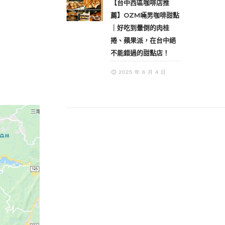
【台中西區咖啡店推
薦】OZM啢男咖啡甜點
｜好吃到暈倒的肉桂
捲、蘋果派，在台中絕
不能錯過的甜點店！
2025 年 6 月 4 日