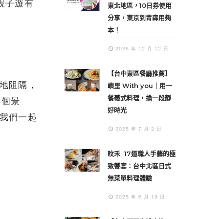
親子遊有
東北地區，10日券使用
分享，東京到青森用夠
本！
2025 年 12 月 12 日
【台中東區餐廳推薦】
地阻隔，
嶼里 With you｜用一
餐義式料理，換一段靜
各個景
好時光
我們一起
2025 年 7 月 2 日
旼禾│17道職人手藝的極
致饗宴：台中北區日式
無菜單料理體驗
2025 年 6 月 19 日