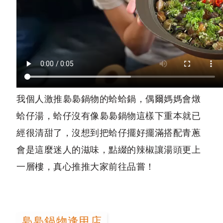
我個人激推裊裊鍋物的蛤蛤鍋，偶爾媽媽會燉
蛤仔湯，蛤仔沒有像裊裊鍋物這樣下重本就已
經很清甜了，沒想到把蛤仔擺好擺滿搭配青蔥
會是這麼迷人的滋味，點綴的辣椒讓湯頭更上
一層樓，真心推推大家前往品嘗！
裊裊鍋物逢甲店