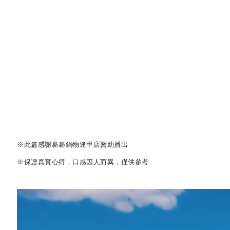
※此篇感謝裊裊鍋物逢甲店贊助播出
※保證真實心得，口感因人而異，僅供參考