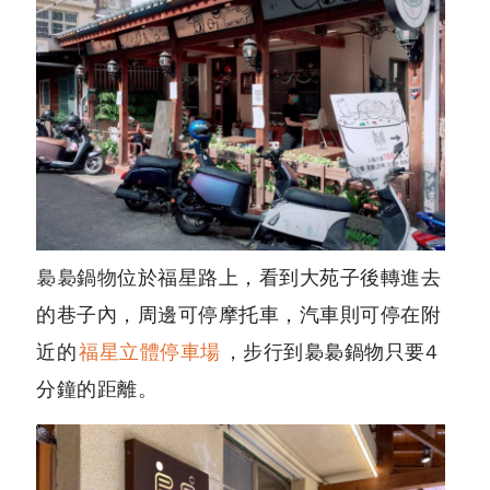
裊裊鍋物
位於福星路上，看到大苑子後轉進去
的巷子內，周邊可停摩托車，汽車則可停在附
近的
福星立體停車場
，步行到裊裊鍋物只要4
分鐘的距離。