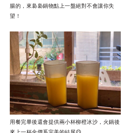
腸的，來裊裊鍋物點上一盤絕對不會讓你失
望！
裊裊鍋物停車
用餐完畢後還會提供兩小杯柳橙冰沙，火鍋後
來上一杯金價系完美的結尾😋