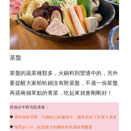
菜盤
菜盤的蔬菜種類多，火鍋料則蠻適中的，另外
要提醒大家蛤蛤鍋沒有附菜盤，不過一份菜盤
再搭兩個單點的青菜，吃起來就會剛剛好！
其他台中西屯區美食：
💖
慕時食飲空間：只融你口的嫩肩牛，暖黃燈光下的驚人美味
💖
瑰覓gui mi，創意義大利麵和你來場味覺饗宴