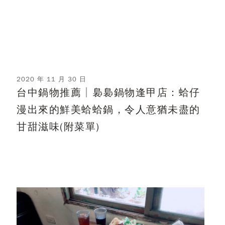
2020 年 11 月 30 日
台中鍋物推薦│裊裊鍋物逢甲店：蛤仔
漫出來的鮮美蛤蛤鍋，令人意猶未盡的
甘甜滋味(附菜單)
裊裊鍋物 裊裊鍋物菜單 裊裊鍋物停車 裊裊鍋物推薦 台中鍋物
台中鍋物推薦