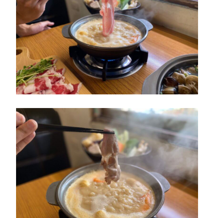
裊裊鍋物停車