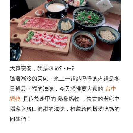
大家安安，我是Ollieʕ •ᴥ•ʔ
隨著漸冷的天氣，來上一鍋熱呼呼的火鍋是冬
日裡最幸福的滋味，今天想推薦大家的
台中
鍋物
是位於逢甲的
裊裊鍋物
，復古的老宅中
隱藏著爽口清甜的滋味，推薦給同樣愛吃鍋的
同學們！