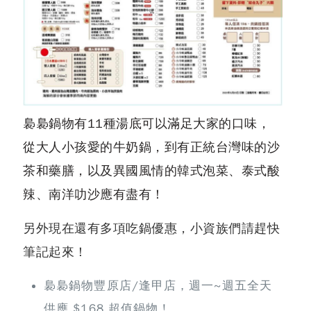
裊裊鍋物有11種湯底可以滿足大家的口味，
從大人小孩愛的牛奶鍋，到有正統台灣味的沙
茶和藥膳，以及異國風情的韓式泡菜、泰式酸
辣、南洋叻沙應有盡有！
另外現在還有多項吃鍋優惠，小資族們請趕快
筆記起來！
裊裊鍋物豐原店/逢甲店，週一~週五全天
供應 $168 超值鍋物！