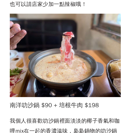
也可以請店家少加一點辣椒哦！
南洋叻沙鍋 $90 + 培根牛肉 $198
我個人很喜歡叻沙鍋裡面淡淡的椰子香氣和咖
哩mix在一起的香濃滋味，裊裊鍋物的叻沙鍋