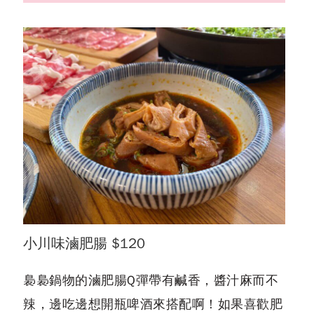
台中鍋物推薦
小川味滷肥腸 $120
裊裊鍋物的滷肥腸Q彈帶有鹹香，醬汁麻而不
辣，邊吃邊想開瓶啤酒來搭配啊！如果喜歡肥