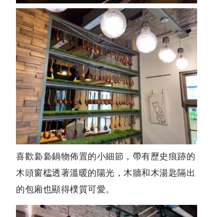
喜歡裊裊鍋物佈置的小細節，帶有歷史痕跡的
木頭窗櫺透著溫暖的陽光，木牆和木湯匙隔出
的包廂也顯得樸質可愛。