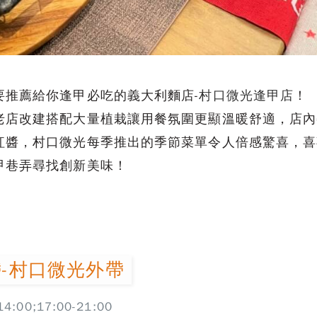
要推薦給你逢甲必吃的義大利麵店-
村口微光逢甲店
！
老店改建搭配大量植栽讓用餐氛圍更顯溫暖舒適，店內
紅醬，村口微光每季推出的季節菜單令人倍感驚喜，喜
甲巷弄尋找創新美味！
-村口微光外帶
00;17:00-21:00