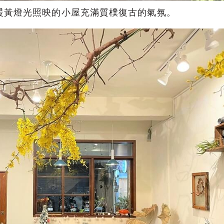
暖黃燈光照映的小屋充滿質樸復古的氣氛。