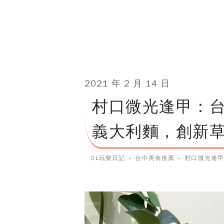
2021 年 2 月 14 日
村口微光逢甲：
義大利麵，創新草
OL玩樂日記
»
台中美食推薦
»
村口微光逢甲