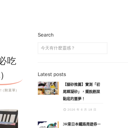
Search
必吃
)
Latest posts
【貓砂推薦】實測「初
(附菜單)
尾瞬凝砂」，擺脫剷屎
黏底的噩夢！
2026 年 6 月 18 日
JR東日本鐵路周遊券－