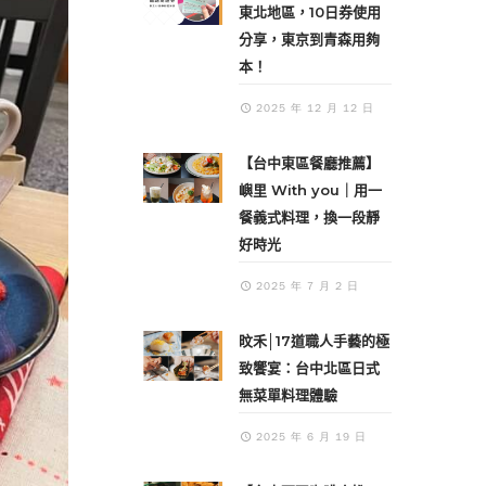
東北地區，10日券使用
分享，東京到青森用夠
本！
2025 年 12 月 12 日
【台中東區餐廳推薦】
嶼里 With you｜用一
餐義式料理，換一段靜
好時光
2025 年 7 月 2 日
旼禾│17道職人手藝的極
致饗宴：台中北區日式
無菜單料理體驗
2025 年 6 月 19 日