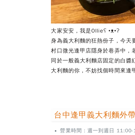
大家安安，我是Ollieʕ •ᴥ•ʔ
身為義大利麵的狂熱份子，今天
村口微光逢甲店隱身於巷弄中，
同於一般義大利麵店固定的白醬
大利麵的你，不妨找個時間來逢
台中逢甲義大利麵外帶
營業時間：週一到週日 11:00-14: