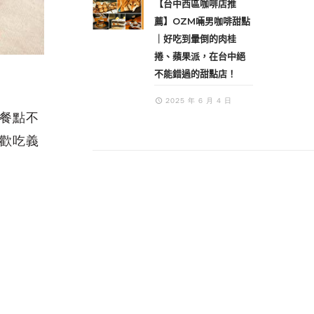
【台中西區咖啡店推
薦】OZM啢男咖啡甜點
｜好吃到暈倒的肉桂
捲、蘋果派，在台中絕
不能錯過的甜點店！
2025 年 6 月 4 日
餐點不
歡吃義