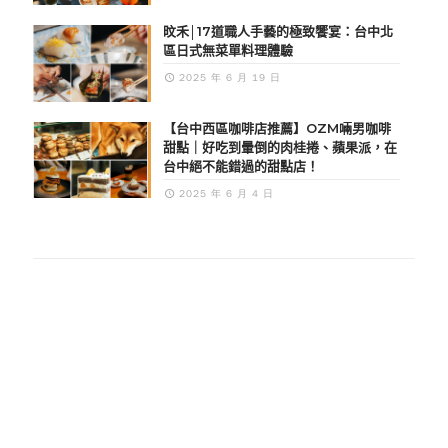
旼禾│17道職人手藝的極致饗宴：台中北
區日式無菜單料理體驗
2025 年 6 月 19 日
【台中西區咖啡店推薦】OZM啢男咖啡
甜點｜好吃到暈倒的肉桂捲、蘋果派，在
台中絕不能錯過的甜點店！
2025 年 6 月 4 日