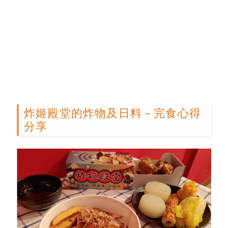
炸姬殿堂的炸物及日料－完食心得
分享