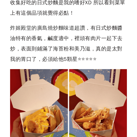
收集好吃的日式炒麵是我的嗜好XD 所以看到菜單
上有這個品項就覺得必點！
炸姬殿堂的廣島燒炒麵味道超讚
，有日式炒麵醬
油特有的香氣，鹹度適中，裡頭有肉片一起下去
炒，表面則鋪滿了海苔粉和美乃滋，真的是太對
我的胃口了，必須給他5顆星⭐⭐⭐⭐⭐