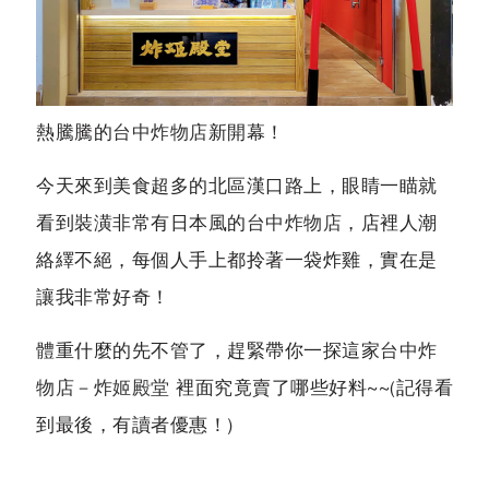
熱騰騰的
台中炸物店
新開幕！
今天來到美食超多的北區漢口路上，眼睛一瞄就
看到裝潢非常有日本風的
台中炸物店
，店裡人潮
絡繹不絕，每個人手上都拎著一袋炸雞，實在是
讓我非常好奇！
體重什麼的先不管了，趕緊帶你一探這家
台中炸
物店－炸姬殿堂
裡面究竟賣了哪些好料~~(記得看
到最後，有讀者優惠！)