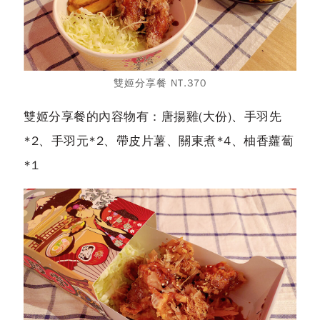
雙姬分享餐 NT.370
雙姬分享餐的內容物有：唐揚雞(大份)、手羽先
*2、手羽元*2、帶皮片薯、關東煮*4、柚香蘿蔔
*1