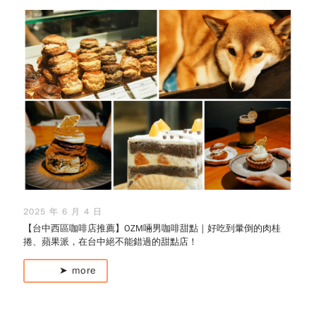
2025 年 6 月 4 日
【台中西區咖啡店推薦】OZM啢男咖啡甜點｜好吃到暈倒的肉桂
捲、蘋果派，在台中絕不能錯過的甜點店！
➤ more