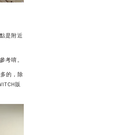
點是
附近
參考唷。
蠻多的，除
ITCH販