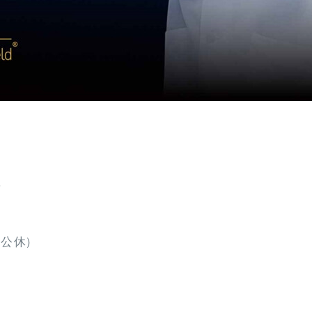
號
日公休)