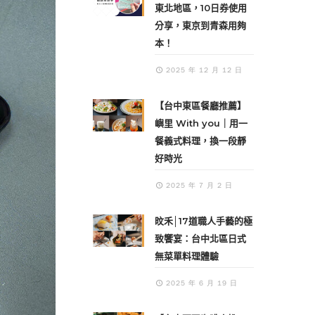
東北地區，10日券使用
分享，東京到青森用夠
本！
2025 年 12 月 12 日
【台中東區餐廳推薦】
嶼里 With you｜用一
餐義式料理，換一段靜
好時光
2025 年 7 月 2 日
旼禾│17道職人手藝的極
致饗宴：台中北區日式
無菜單料理體驗
2025 年 6 月 19 日