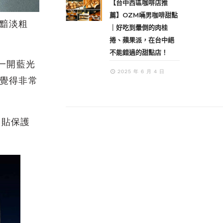
【台中西區咖啡店推
薦】OZM啢男咖啡甜點
黯淡粗
｜好吃到暈倒的肉桂
捲、蘋果派，在台中絕
不能錯過的甜點店！
一開藍光
2025 年 6 月 4 日
覺得非常
貼保護