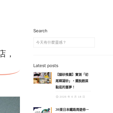
Search
店，
Latest posts
【貓砂推薦】實測「初
尾瞬凝砂」，擺脫剷屎
黏底的噩夢！
2026 年 6 月 18 日
JR東日本鐵路周遊券－