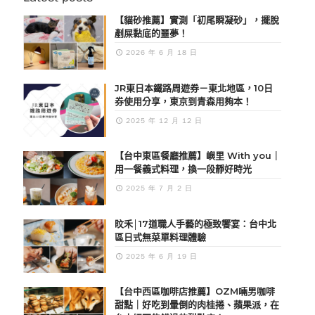
【貓砂推薦】實測「初尾瞬凝砂」，擺脫
剷屎黏底的噩夢！
2026 年 6 月 18 日
JR東日本鐵路周遊券－東北地區，10日
券使用分享，東京到青森用夠本！
2025 年 12 月 12 日
【台中東區餐廳推薦】嶼里 With you｜
用一餐義式料理，換一段靜好時光
2025 年 7 月 2 日
旼禾│17道職人手藝的極致饗宴：台中北
區日式無菜單料理體驗
2025 年 6 月 19 日
【台中西區咖啡店推薦】OZM啢男咖啡
甜點｜好吃到暈倒的肉桂捲、蘋果派，在