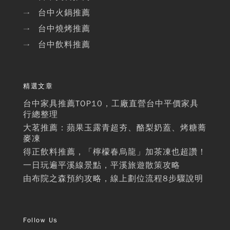
台中火鍋推薦
→
台中燒烤推薦
→
台中飲料推薦
→
精選文章
台中家具推薦TOP10，工廠直營台中平價家具
行總整理
大茗推薦：蘋果玉露青超夯、酪梨奶蓋、烤糖蕎
麥凍
得正飲料推薦，「檸檬春烏龍」加茶凍也超讚！
一日玩遍平溪線景點，平溪旅遊散策攻略
由布院之森預約攻略，線上劃位流程8步驟說明
Follow Us