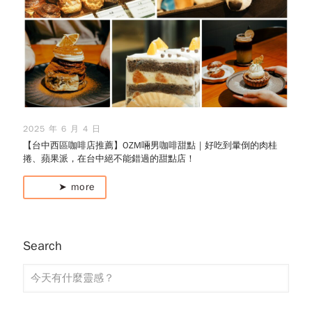
2025 年 6 月 4 日
【台中西區咖啡店推薦】OZM啢男咖啡甜點｜好吃到暈倒的肉桂
捲、蘋果派，在台中絕不能錯過的甜點店！
➤ more
Search