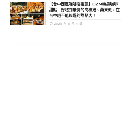
【台中西區咖啡店推薦】OZM啢男咖啡
甜點｜好吃到暈倒的肉桂捲、蘋果派，在
台中絕不能錯過的甜點店！
2025 年 6 月 4 日