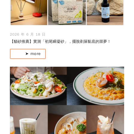
2026 年 6 月 18 日
【貓砂推薦】實測「初尾瞬凝砂」，擺脫剷屎黏底的噩夢！
➤ more