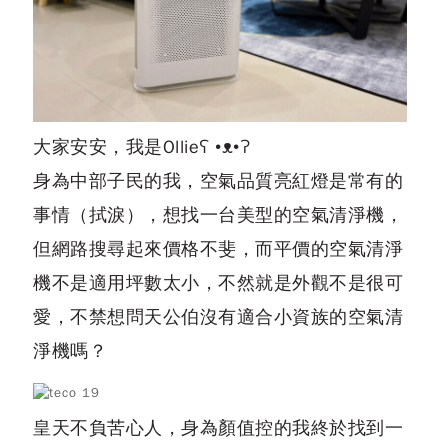
大家安安，我是Ollieʕ •ᴥ•ʔ
身為中部子民的我，空氣品質亮紅燈是常有的
事情（拭淚），想找一台美型的空氣清淨機，
但網路搜尋起來價格不斐，而平價的空氣清淨
機不是適用坪數太小，不然就是外觀不是很可
愛，不禁想問天公伯沒有適合小資族的空氣清
淨機嗎？
皇天不負苦心人，身為顏值控的我終於找到一