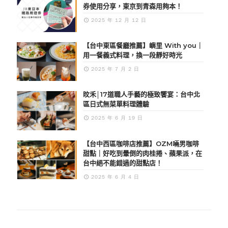
券使用分享，東京到青森用夠本！
2025 年 12 月 12 日
【台中東區餐廳推薦】嶼里 With you｜
用一餐義式料理，換一段靜好時光
2025 年 7 月 2 日
旼禾│17道職人手藝的極致饗宴：台中北
區日式無菜單料理體驗
2025 年 6 月 19 日
【台中西區咖啡店推薦】OZM啢男咖啡
甜點｜好吃到暈倒的肉桂捲、蘋果派，在
台中絕不能錯過的甜點店！
2025 年 6 月 4 日