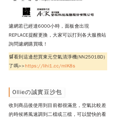
濾網若已經達6000小時，面板會出現
REPLACE提醒更換，大家可以打到各大服務站
詢問濾網購買哦！
🛒看到這邊想買東元空氣清淨機(NN2501BD)
了嗎>>
https://lihi1.cc/mlK8s
Ollieの誠實豆沙包
收到商品後使用到目前都很滿意，空氣比較差
的時候將風速調到二檔或三檔，可以蠻快的看