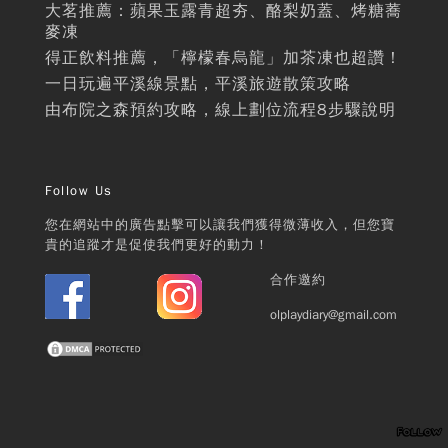
大茗推薦：蘋果玉露青超夯、酪梨奶蓋、烤糖蕎
麥凍
得正飲料推薦，「檸檬春烏龍」加茶凍也超讚！
一日玩遍平溪線景點，平溪旅遊散策攻略
由布院之森預約攻略，線上劃位流程8步驟說明
Follow Us
您在網站中的廣告點擊可以讓我們獲得微薄收入，但您寶
貴的追蹤才是促使我們更好的動力！
合作邀約
olplaydiary@gmail.com