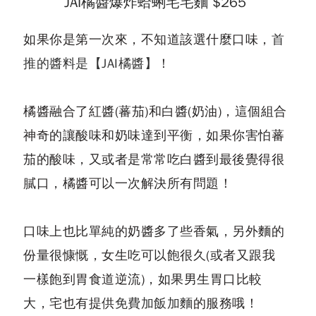
JAI橘醬爆炸蛤蜊宅宅麵 $265
如果你是第一次來，不知道該選什麼口味，
首
推的醬料是【JAI橘醬】
！
橘醬融合了紅醬(蕃茄)和白醬(奶油)，這個組合
神奇的讓酸味和奶味達到平衡，如果你害怕蕃
茄的酸味，又或者是常常吃白醬到最後覺得很
膩口，橘醬可以一次解決所有問題！
口味上也比單純的奶醬多了些香氣，另外麵的
份量很慷慨，女生吃可以飽很久(或者又跟我
一樣飽到胃食道逆流)，如果男生胃口比較
大，宅也有提供
免費加飯加麵
的服務哦！