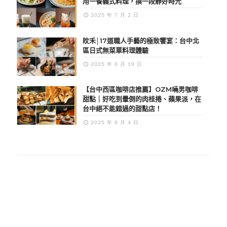
用一餐義式料理，換一段靜好時光
2025 年 7 月 2 日
旼禾│17道職人手藝的極致饗宴：台中北
區日式無菜單料理體驗
2025 年 6 月 19 日
【台中西區咖啡店推薦】OZM啢男咖啡
甜點｜好吃到暈倒的肉桂捲、蘋果派，在
台中絕不能錯過的甜點店！
2025 年 6 月 4 日