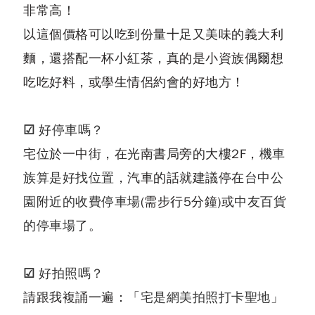
非常高！
以這個價格可以吃到份量十足又美味的義大利
麵，還搭配一杯小紅茶，真的是小資族偶爾想
吃吃好料，或學生情侶約會的好地方！
☑ 好停車嗎？
宅位於一中街，在光南書局旁的大樓2F，
機車
族算是好找位置
，汽車的話就建議停在
台中公
園附近的收費停車場
(需步行5分鐘)或
中友百貨
的停車場
了。
☑ 好拍照嗎？
請跟我複誦一遍：「
宅是網美拍照打卡聖地
」