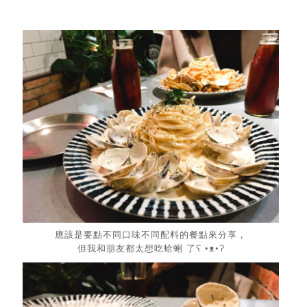
應該是要點不同口味不同配料的餐點來分享，
但我和朋友都太想吃蛤蜊 了ʕ •ᴥ•ʔ