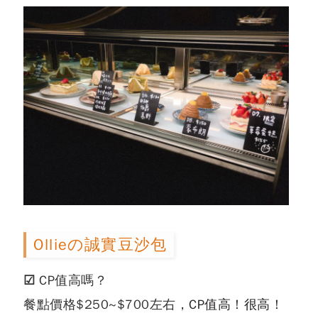
Ollieの誠實豆沙包
☑ CP值高嗎？
餐點價格$250~$700左右
，CP值高！很高！