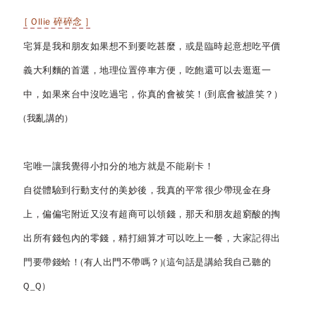
[ Ollie 碎碎念 ]
宅算是我和朋友如果想不到要吃甚麼，或是臨時起意想吃平價
義大利麵的首選，地理位置停車方便，吃飽還可以去逛逛一
中，如果來台中沒吃過宅，你真的會被笑！(到底會被誰笑？)
(我亂講的)
宅唯一讓我覺得小扣分的地方就是
不能刷卡
！
自從體驗到行動支付的美妙後，我真的平常很少帶現金在身
上，偏偏宅附近又沒有超商可以領錢，那天和朋友超窮酸的掏
出所有錢包內的零錢，精打細算才可以吃上一餐，
大家記得出
門要帶錢
蛤！(有人出門不帶嗎？)(這句話是講給我自己聽的
Q_Q)