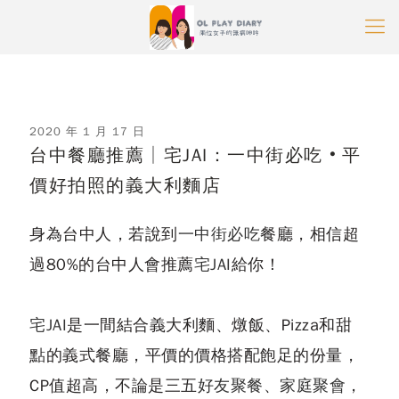
2020 年 1 月 17 日
台中餐廳推薦│宅JAI：一中街必吃‧平
價好拍照的義大利麵店
身為台中人，若說到
一中街必吃
餐廳，相信超
過80%的台中人會推薦
宅JAI
給你！
宅JAI
是一間結合義大利麵、燉飯、Pizza和甜
點的義式餐廳，平價的價格搭配飽足的份量，
CP值超高，不論是三五
好友聚餐
、
家庭聚會
，