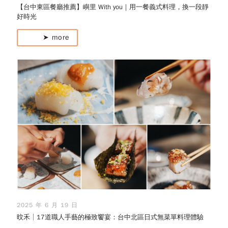
【台中東區餐廳推薦】嶼里 With you｜用一餐義式料理，換一段靜
好時光
➤ more
2025 年 6 月 19 日
旼禾│17道職人手藝的極致饗宴：台中北區日式無菜單料理體驗