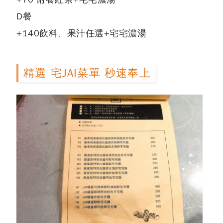
D餐
+140飲料、果汁任選+宅宅濃湯
精選 宅JAI菜單 秒速奉上