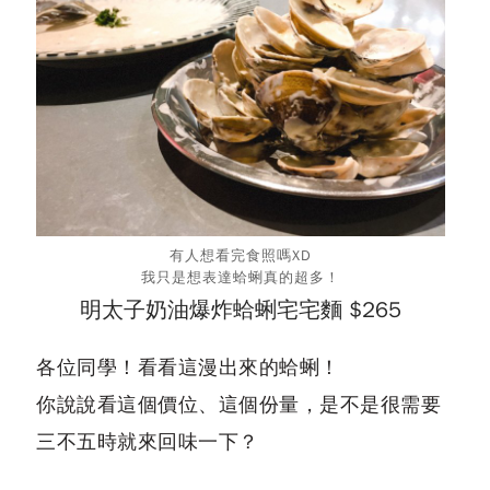
有人想看完食照嗎XD
我只是想表達蛤蜊真的超多！
明太子奶油爆炸蛤蜊宅宅麵 $265
各位同學！看看這漫出來的蛤蜊！
你說說看這個價位、這個份量，是不是很需要
三不五時就來回味一下？