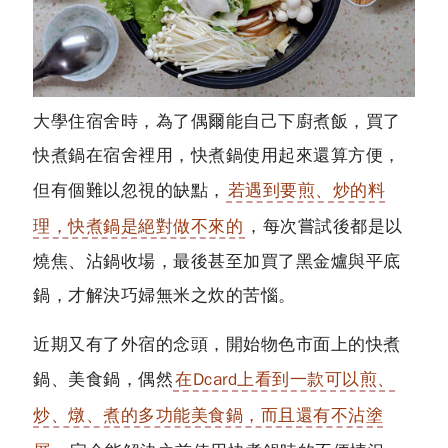
大學住宿舍時，為了偶爾能自己下廚煮飯，買了
快煮鍋在宿舍裡用，快煮鍋使用起來還算方便，
但有個難以忽視的缺點，
若遇到要煎、炒的料
理，快煮鍋是絕對做不來的
，每次嘗試後都是以
燒焦、沾鍋收場，最後甚至加買了黑金爐與平底
鍋，才解決巧婦無米之炊的苦惱。
近期又有了外宿的念頭，開始物色市面上的快煮
鍋、美食鍋，偶然
在Dcard上看到一款可以煎、
炒、燉、煮的多功能美食鍋，而且還有不沾塗