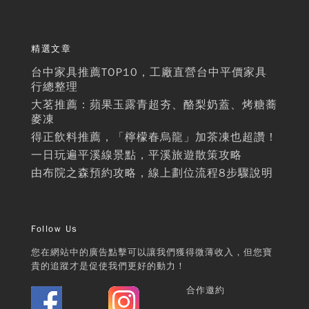
精選文章
台中家具推薦TOP10，工廠直營台中平價家具
行總整理
大茗推薦：蘋果玉露青超夯、酪梨奶蓋、烤糖蕎
麥凍
得正飲料推薦，「檸檬春烏龍」加茶凍也超讚！
一日玩遍平溪線景點，平溪旅遊散策攻略
由布院之森預約攻略，線上劃位流程8步驟說明
Follow Us
您在網站中的廣告點擊可以讓我們獲得微薄收入，但您寶
貴的追蹤才是促使我們更好的動力！
合作邀約