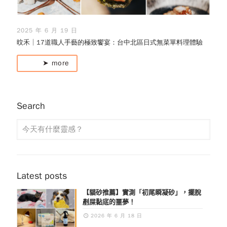
2025 年 6 月 19 日
旼禾│17道職人手藝的極致饗宴：台中北區日式無菜單料理體驗
➤ more
Search
Latest posts
【貓砂推薦】實測「初尾瞬凝砂」，擺脫
剷屎黏底的噩夢！
2026 年 6 月 18 日