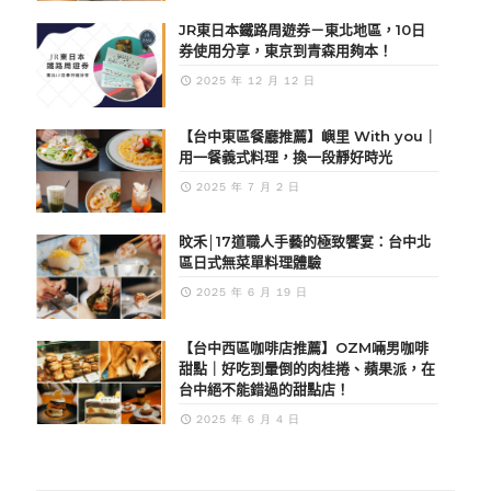
JR東日本鐵路周遊券－東北地區，10日
券使用分享，東京到青森用夠本！
2025 年 12 月 12 日
【台中東區餐廳推薦】嶼里 With you｜
用一餐義式料理，換一段靜好時光
2025 年 7 月 2 日
旼禾│17道職人手藝的極致饗宴：台中北
區日式無菜單料理體驗
2025 年 6 月 19 日
【台中西區咖啡店推薦】OZM啢男咖啡
甜點｜好吃到暈倒的肉桂捲、蘋果派，在
台中絕不能錯過的甜點店！
2025 年 6 月 4 日