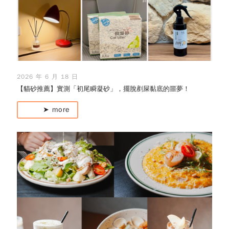
2026 年 6 月 18 日
【貓砂推薦】實測「初尾瞬凝砂」，擺脫剷屎黏底的噩夢！
➤ more