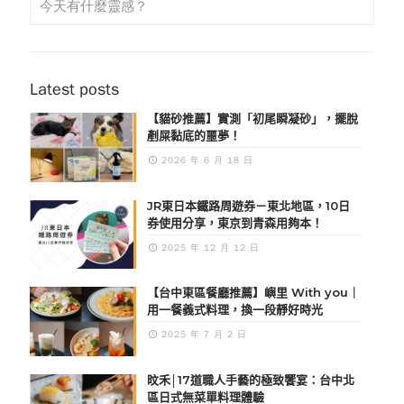
Latest posts
【貓砂推薦】實測「初尾瞬凝砂」，擺脫
剷屎黏底的噩夢！
2026 年 6 月 18 日
JR東日本鐵路周遊券－東北地區，10日
券使用分享，東京到青森用夠本！
2025 年 12 月 12 日
【台中東區餐廳推薦】嶼里 With you｜
用一餐義式料理，換一段靜好時光
2025 年 7 月 2 日
旼禾│17道職人手藝的極致饗宴：台中北
區日式無菜單料理體驗