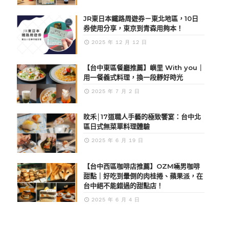
JR東日本鐵路周遊券－東北地區，10日
券使用分享，東京到青森用夠本！
2025 年 12 月 12 日
【台中東區餐廳推薦】嶼里 With you｜
用一餐義式料理，換一段靜好時光
2025 年 7 月 2 日
旼禾│17道職人手藝的極致饗宴：台中北
區日式無菜單料理體驗
2025 年 6 月 19 日
【台中西區咖啡店推薦】OZM啢男咖啡
甜點｜好吃到暈倒的肉桂捲、蘋果派，在
台中絕不能錯過的甜點店！
2025 年 6 月 4 日