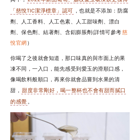
「慈悅TIC潔淨標章」認可
，也就是不添加：防腐
劑、人工香料、人工色素、人工甜味劑、漂白
劑、保色劑、結著劑、含鋁膨脹劑(詳情可參考
慈
悅官網
)
你喝了之後就會知道，那口味真的與市面上的果
凍不同，一入口，能先感受到愛玉的滑順口感，
像喝飲料般順口，再來你就會品嘗到水果的清
甜，
甜度非常剛好，喝一整杯也不會有甜而膩口
的感覺
。