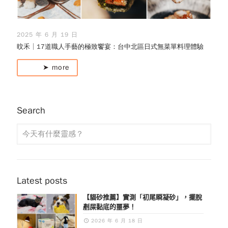
2025 年 6 月 19 日
旼禾│17道職人手藝的極致饗宴：台中北區日式無菜單料理體驗
➤ more
Search
Latest posts
【貓砂推薦】實測「初尾瞬凝砂」，擺脫
剷屎黏底的噩夢！
2026 年 6 月 18 日