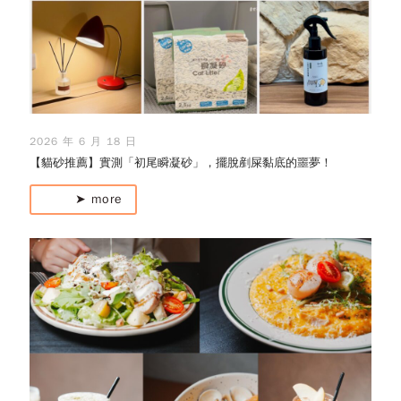
2026 年 6 月 18 日
【貓砂推薦】實測「初尾瞬凝砂」，擺脫剷屎黏底的噩夢！
➤ more