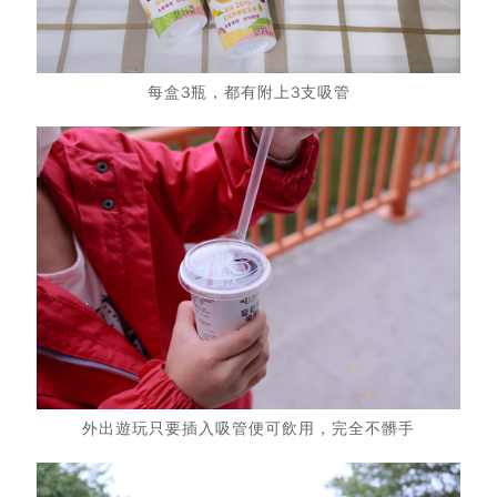
每盒3瓶，都有附上3支吸管
外出遊玩只要插入吸管便可飲用，完全不髒手