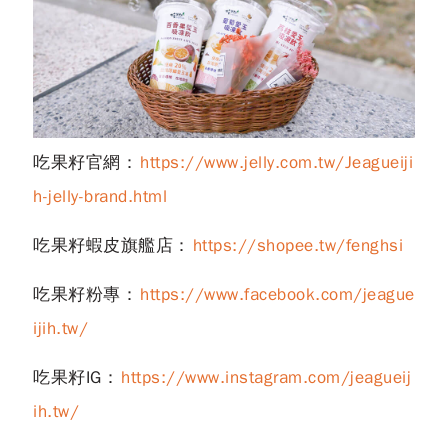
吃果籽官網：
https://www.jelly.com.tw/Jeagueiji
h-jelly-brand.html
吃果籽蝦皮旗艦店：
https://shopee.tw/fenghsi
吃果籽粉專：
https://www.facebook.com/jeague
ijih.tw/
吃果籽IG：
https://www.instagram.com/jeagueij
ih.tw/