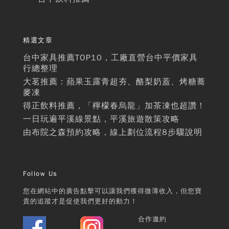
精選文章
台中家具推薦TOP10，工廠直營台中平價家具
行總整理
大茗推薦：蘋果玉露青超夯、酪梨奶蓋、烤糖蕎
麥凍
得正飲料推薦，「檸檬春烏龍」加茶凍也超讚！
一日玩遍平溪線景點，平溪旅遊散策攻略
由布院之森預約攻略，線上劃位流程8步驟說明
Follow Us
您在網站中的廣告點擊可以讓我們獲得微薄收入，但您寶
貴的追蹤才是促使我們更好的動力！
合作邀約