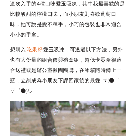
這次入手的4種口味愛玉吸凍，其中我最喜歡的是
比較酸甜的檸檬口味，而小朋友則喜歡葡萄口
味，她可說是愛不釋手，小巧的包裝也非常適合
小小的手拿。
想購入
吃果籽
愛玉吸凍，可透過以下方法，另外
也有大份量的組合價與禮盒組，超低卡零食很適
合送禮或是辦公室揪團團購，在冰箱隨時備上一
瓶，立刻成為小朋友下課回家後的最愛 ヾ(●゜
▽゜●)♡