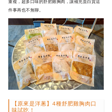
重複，超多口味的舒肥雞胸肉，讓補充蛋白質這
件事再也不無聊。
【原來是洋蔥】4種舒肥雞胸肉口
味試吃！