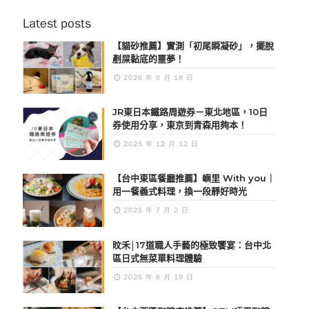
Latest posts
【貓砂推薦】實測「初尾瞬凝砂」，擺脫
剷屎黏底的噩夢！
2026 年 6 月 18 日
JR東日本鐵路周遊券－東北地區，10日
券使用分享，東京到青森用夠本！
2025 年 12 月 12 日
【台中東區餐廳推薦】嶼里 With you｜
用一餐義式料理，換一段靜好時光
2025 年 7 月 2 日
旼禾│17道職人手藝的極致饗宴：台中北
區日式無菜單料理體驗
2025 年 6 月 19 日