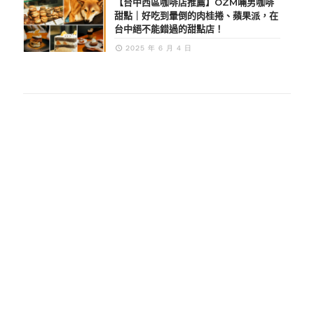
【台中西區咖啡店推薦】OZM啢男咖啡
甜點｜好吃到暈倒的肉桂捲、蘋果派，在
台中絕不能錯過的甜點店！
2025 年 6 月 4 日