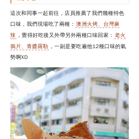
這次和同事一起前往，店員推薦了我們幾種特色
口味，我們現場吃了兩種：
澳洲火烤、台灣麻
辣
，覺得好吃後又外帶另外兩種口味回家：
老火
鴉片、青醬羅勒
，一副是要吃遍他12種口味的氣
勢啊XD