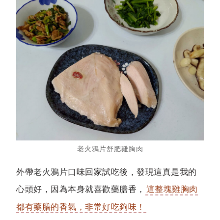
老火鴉片舒肥雞胸肉
外帶
老火鴉片
口味回家試吃後，發現這真是我的
心頭好，因為本身就喜歡藥膳香，
這整塊雞胸肉
都有藥膳的香氣，非常好吃夠味！