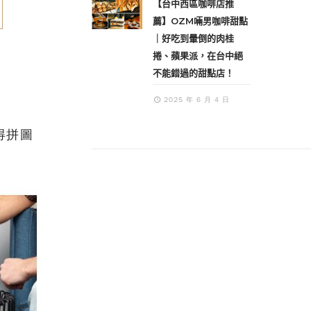
【台中西區咖啡店推
薦】OZM啢男咖啡甜點
｜好吃到暈倒的肉桂
捲、蘋果派，在台中絕
不能錯過的甜點店！
2025 年 6 月 4 日
得拼圖