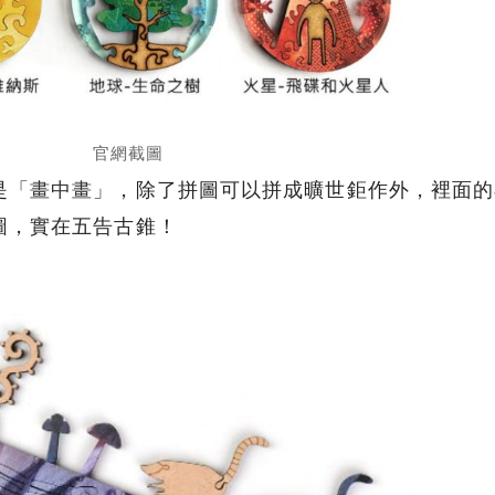
官網截圖
是
「畫中畫」
，除了拼圖可以拼成曠世鉅作外，裡面的
圖，實在五告古錐！