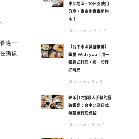
東北地區，10日券使用
分享，東京到青森用夠
本！
～
2025 年 12 月 12 日
看過一
【台中東區餐廳推薦】
在猶豫
嶼里 With you｜用一
餐義式料理，換一段靜
好時光
2025 年 7 月 2 日
旼禾│17道職人手藝的極
致饗宴：台中北區日式
無菜單料理體驗
2025 年 6 月 19 日