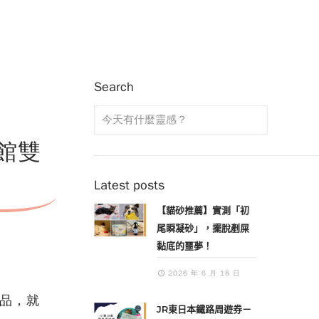
Search
館雙
Latest posts
【貓砂推薦】實測「初
尾瞬凝砂」，擺脫剷屎
黏底的噩夢！
2026 年 6 月 18 日
品，就
JR東日本鐵路周遊券－