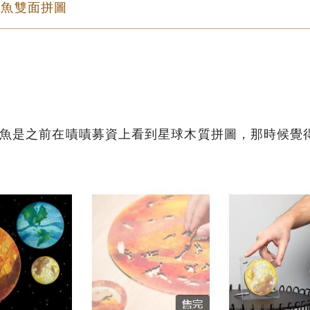
裡魚雙面拼圖
裡魚是之前在嘖嘖募資上看到星球木質拼圖，那時候覺
！