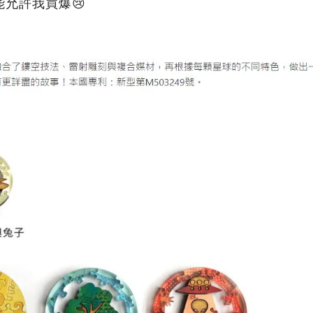
允許我買爆😢