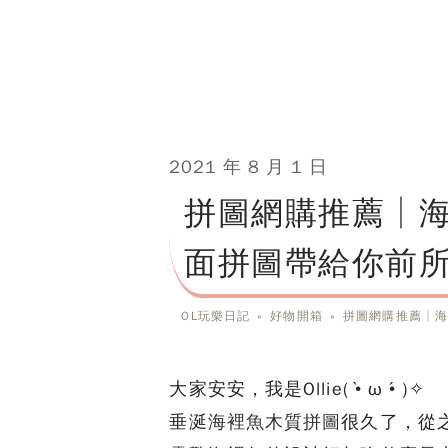
2021 年 8 月 1 日
拼圖網購推薦│
面拼圖帶給你前
OL玩樂日記
»
好物開箱
»
拼圖網購推薦│海
大家安安，我是Ollie( •̀ ω •́ )✧
垂涎
海裡魚木質拼圖
很久了，從