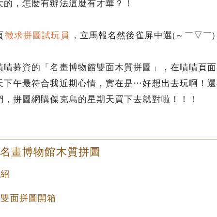
大的，怎麼有辦法這麼有才華？！
頁
徵求拼圖試玩員
，立馬報名然後雀屏中選(～￣▽￣)
嘖嘖募資的「
名畫博物館雙面木質拼圖
」，在嘖嘖頁面
天下午
最符合我近期心情，實在是…好想出去玩啊！還
們，拼圖網購傑克島的星期天買下去就對啦！！！
－名畫博物館木質拼圖
介紹
館雙面拼圖開箱