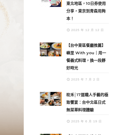
東北地區，10日券使用
分享，東京到青森用夠
本！
2025 年 12 月 12 日
【台中東區餐廳推薦】
嶼里 With you｜用一
餐義式料理，換一段靜
好時光
2025 年 7 月 2 日
旼禾│17道職人手藝的極
致饗宴：台中北區日式
無菜單料理體驗
2025 年 6 月 19 日