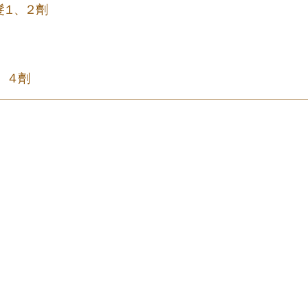
髮1、2劑
3、4劑