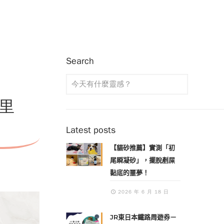
Search
大里
Latest posts
【貓砂推薦】實測「初
尾瞬凝砂」，擺脫剷屎
黏底的噩夢！
2026 年 6 月 18 日
JR東日本鐵路周遊券－