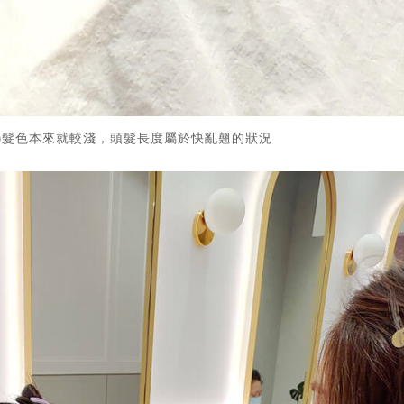
前)髮色本來就較淺，頭髮長度屬於快亂翹的狀況