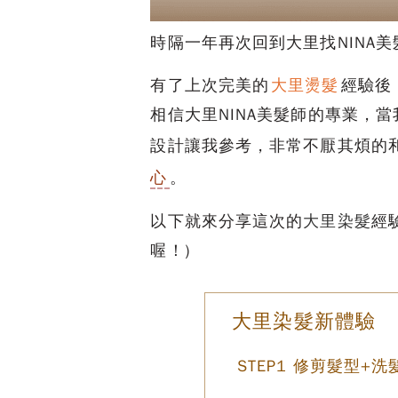
時隔一年再次回到大里找NINA美
有了上次完美的
大里燙髮
經驗後
相信大里NINA美髮師的專業，
設計讓我參考，非常不厭其煩的
心
。
以下就來分享這次的
大里染髮
經
喔！)
大里染髮新體驗
STEP1 修剪髮型+洗