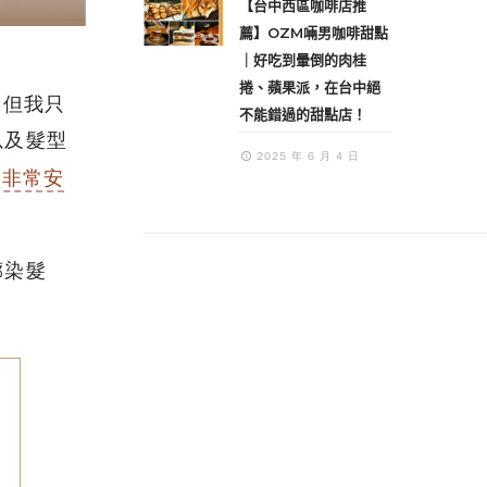
【台中西區咖啡店推
薦】OZM啢男咖啡甜點
｜好吃到暈倒的肉桂
捲、蘋果派，在台中絕
，但我只
不能錯過的甜點店！
以及髮型
2025 年 6 月 4 日
我非常安
廊染髮