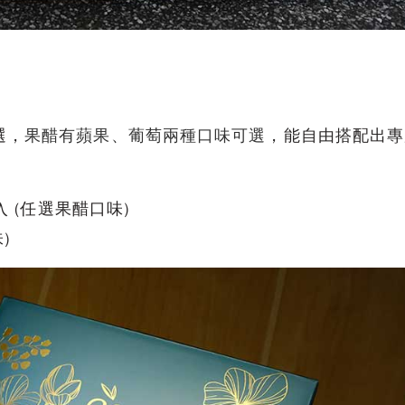
選，
果醋有蘋果、葡萄兩種口味可選
，能自由搭配出專
入 (任選果醋口味)
)