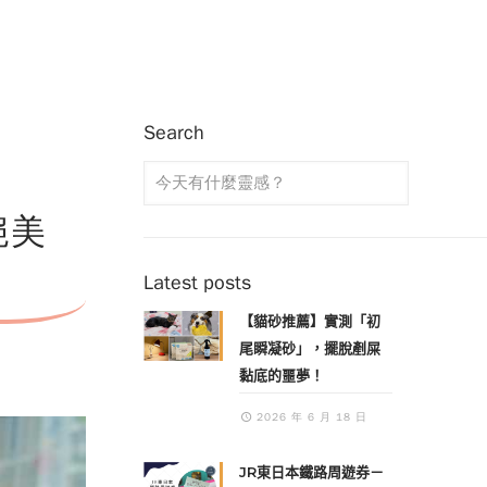
Search
絕美
Latest posts
【貓砂推薦】實測「初
尾瞬凝砂」，擺脫剷屎
黏底的噩夢！
2026 年 6 月 18 日
JR東日本鐵路周遊券－