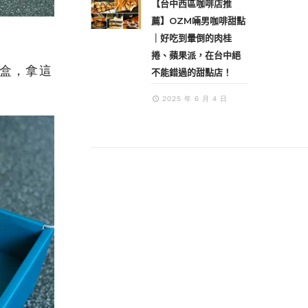
【台中西區咖啡店推
薦】OZM啢男咖啡甜點
｜好吃到暈倒的肉桂
捲、蘋果派，在台中絕
盒，拿這
不能錯過的甜點店！
2025 年 6 月 4 日