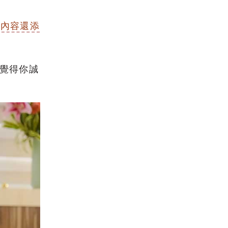
醋內容還添
覺得你誠