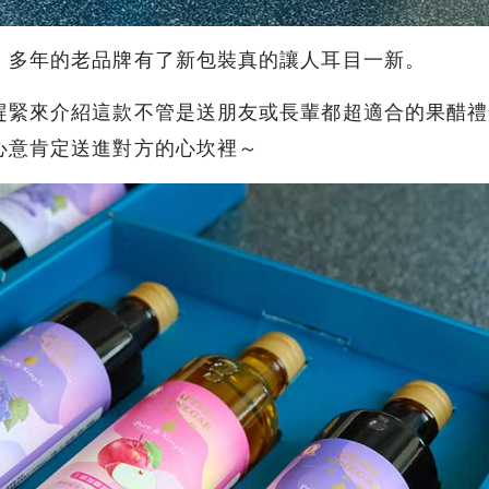
！多年的老品牌有了新包裝真的讓人耳目一新。
趕緊來介紹這款不管是送朋友或長輩都超適合的果醋禮
心意肯定送進對方的心坎裡～