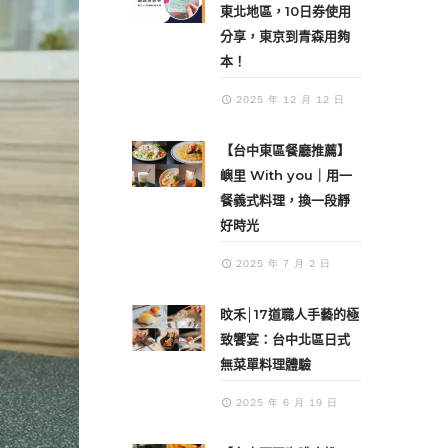
東北地區，10日券使用
分享，東京到青森用夠
本！
2025 年 12 月 12 日
【台中東區餐廳推薦】
嶼里 With you｜用一
餐義式料理，換一段靜
好時光
2025 年 7 月 2 日
旼禾│17道職人手藝的極
致饗宴：台中北區日式
無菜單料理體驗
2025 年 6 月 19 日