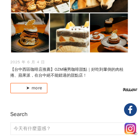
2025 年 6 月 4 日
【台中西區咖啡店推薦】OZM啢男咖啡甜點｜好吃到暈倒的肉桂
捲、蘋果派，在台中絕不能錯過的甜點店！
➤ more
Search