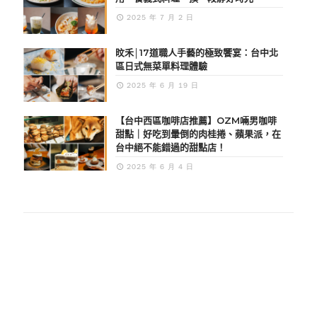
2025 年 7 月 2 日
旼禾│17道職人手藝的極致饗宴：台中北
區日式無菜單料理體驗
2025 年 6 月 19 日
【台中西區咖啡店推薦】OZM啢男咖啡
甜點｜好吃到暈倒的肉桂捲、蘋果派，在
台中絕不能錯過的甜點店！
2025 年 6 月 4 日