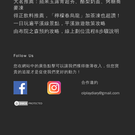
大茗推薦：蘋果玉露青超夯、酪梨奶蓋、烤糖蕎
麥凍
得正飲料推薦，「檸檬春烏龍」加茶凍也超讚！
一日玩遍平溪線景點，平溪旅遊散策攻略
由布院之森預約攻略，線上劃位流程8步驟說明
Follow Us
您在網站中的廣告點擊可以讓我們獲得微薄收入，但您寶
貴的追蹤才是促使我們更好的動力！
合作邀約
olplaydiary@gmail.com