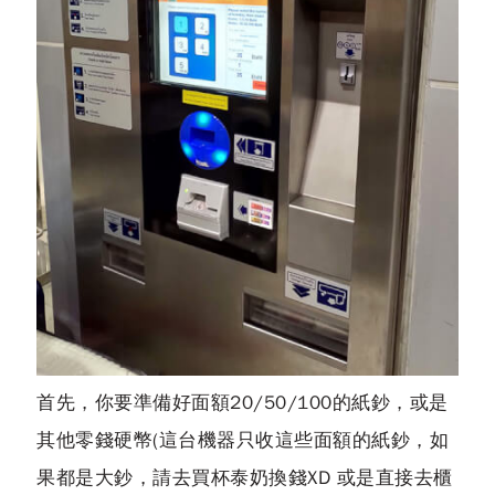
首先，你要準備好面額20/50/100的紙鈔，或是
其他零錢硬幣(這台機器只收這些面額的紙鈔，如
果都是大鈔，請去買杯泰奶換錢XD 或是直接去櫃