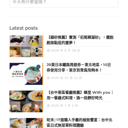
Latest posts
【貓砂推薦】實測「初尾瞬凝砂」，擺脫
剷屎黏底的噩夢！
2026 年 6 月 18 日
JR東日本鐵路周遊券－東北地區，10日
券使用分享，東京到青森用夠本！
2025 年 12 月 12 日
【台中東區餐廳推薦】嶼里 With you｜
用一餐義式料理，換一段靜好時光
2025 年 7 月 2 日
旼禾│17道職人手藝的極致饗宴：台中北
區日式無菜單料理體驗